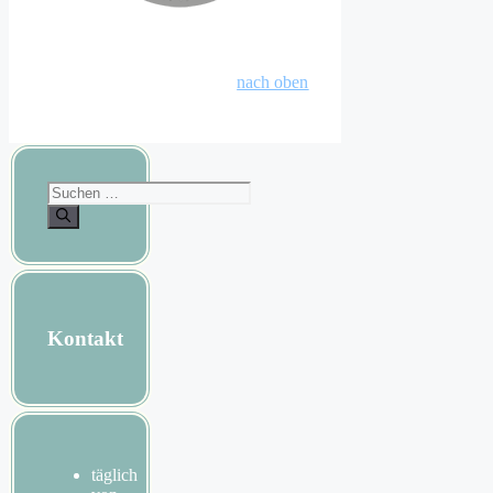
nach oben
Suchen
nach:
Kontakt
täglich