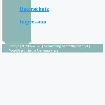
|
Datenschutz
|
Impressum
|
©opyright 2007-2026 | Vermietung Schmittat auf Sylt |
WordPress Theme GeneratePress